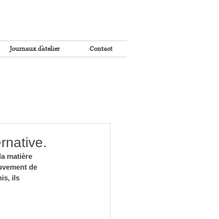
Journaux d'atelier
Contact
rnative.
la matière 
ouvement de 
s, ils 