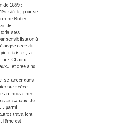
n de 1859 : 
19e siècle, pour se 
 comme Robert 
lan de 
orialistes 
r sensibilisation à 
mélangée avec du 
ctorialistes, la 
inture. Chaque 
x... et créé ainsi 
e, se lancer dans 
ter sur scène. 
tage au mouvement 
és artisanaux. Je 
e… parmi 
tres travaillent 
 l'âme est 