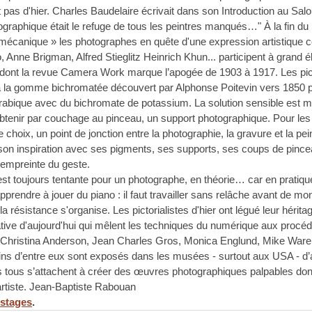
 pas d'hier. Charles Baudelaire écrivait dans son Introduction au Salo
graphique était le refuge de tous les peintres manqués…" À la fin du 
mécanique » les photographes en quête d'une expression artistique
nne Brigman, Alfred Stieglitz Heinrich Khun... participent à grand é
e dont la revue Camera Work marque l’apogée de 1903 à 1917. Les pict
à la gomme bichromatée découvert par Alphonse Poitevin vers 1850 pa
rabique avec du bichromate de potassium. La solution sensible est 
btenir par couchage au pinceau, un support photographique. Pour les pi
oix, un point de jonction entre la photographie, la gravure et la pe
son inspiration avec ses pigments, ses supports, ses coups de pinceau
'empreinte du geste.
t toujours tentante pour un photographe, en théorie… car en pratiqu
endre à jouer du piano : il faut travailler sans relâche avant de mon
 résistance s'organise. Les pictorialistes d'hier ont légué leur héri
ative d'aujourd'hui qui mêlent les techniques du numérique aux procéd
le : Christina Anderson, Jean Charles Gros, Monica Englund, Mike War
ns d’entre eux sont exposés dans les musées - surtout aux USA - d’au
 tous s’attachent à créer des œuvres photographiques palpables dont
’artiste. Jean-Baptiste Rabouan
stages
.