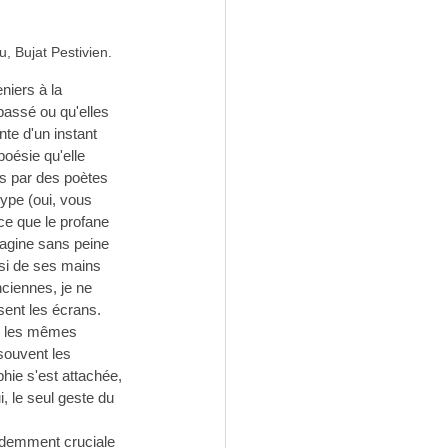
 Bujat Pestivien.
niers à la 
passé ou qu'elles 
e d'un instant 
poésie qu'elle 
s par des poètes 
type (oui, vous 
ce que le profane 
magine sans peine 
nsi de ses mains 
ciennes, je ne 
ent les écrans. 
ns les mêmes 
souvent les 
hie s'est attachée, 
i, le seul geste du 
videmment cruciale 