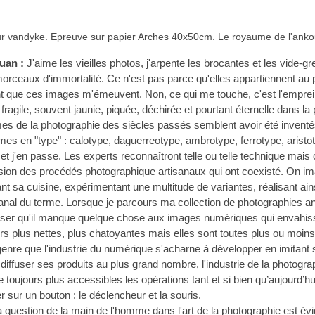
vandyke. Epreuve sur papier Arches 40x50cm. Le royaume de l'ankou,
uan : 
J'aime les vieilles photos, j'arpente les brocantes et les vide-gre
orceaux d'immortalité. Ce n'est pas parce qu'elles appartiennent au 
 que ces images m'émeuvent. Non, ce qui me touche, c'est l'empreint
agile, souvent jaunie, piquée, déchirée et pourtant éternelle dans la 
s de la photographie des siècles passés semblent avoir été inventé
imes en "type" : calotype, daguerreotype, ambrotype, ferrotype, aristo
et j'en passe. Les experts reconnaîtront telle ou telle technique mais 
ofusion des procédés photographique artisanaux qui ont coexisté. On i
t sa cuisine, expérimentant une multitude de variantes, réalisant ai
nal du terme. Lorsque je parcours ma collection de photographies an
er qu'il manque quelque chose aux images numériques qui envahiss
ours plus nettes, plus chatoyantes mais elles sont toutes plus ou moi
 genre que l'industrie du numérique s'acharne à développer en imitant 
iffuser ses produits au plus grand nombre, l'industrie de la photograp
e toujours plus accessibles les opérations tant et si bien qu’aujourd’hu
 sur un bouton : le déclencheur et la souris. 
a question de la main de l'homme dans l'art de la photographie est é