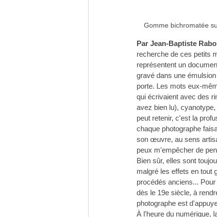
Gomme bichromatée sur 
Par Jean-Baptiste Rabo
recherche de ces petits m
représentent un document
gravé dans une émulsion fr
porte. Les mots eux-même
qui écrivaient avec des r
avez bien lu), cyanotype, 
peut retenir, c'est la pr
chaque photographe faisan
son œuvre, au sens artisa
peux m'empêcher de pens
Bien sûr, elles sont touj
malgré les effets en tout
procédés anciens... Pour d
dès le 19e siècle, à rendr
photographe est d'appuyer
À l'heure du numérique, l