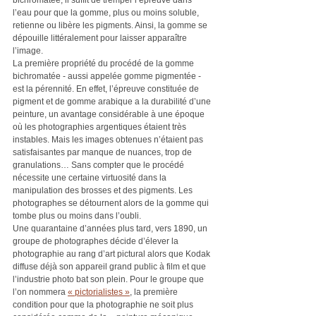
bichromatée, il suffit de tremper l’épreuve dans 
l’eau pour que la gomme, plus ou moins soluble, 
retienne ou libère les pigments. Ainsi, la gomme se 
dépouille littéralement pour laisser apparaître 
l’image.
La première propriété du procédé de la gomme 
bichromatée - aussi appelée gomme pigmentée - 
est la pérennité. En effet, l’épreuve constituée de 
pigment et de gomme arabique a la durabilité d’une 
peinture, un avantage considérable à une époque 
où les photographies argentiques étaient très 
instables. Mais les images obtenues n’étaient pas 
satisfaisantes par manque de nuances, trop de 
granulations… Sans compter que le procédé 
nécessite une certaine virtuosité dans la 
manipulation des brosses et des pigments. Les 
photographes se détournent alors de la gomme qui 
tombe plus ou moins dans l’oubli.
Une quarantaine d’années plus tard, vers 1890, un 
groupe de photographes décide d’élever la 
photographie au rang d’art pictural alors que Kodak 
diffuse déjà son appareil grand public à film et que 
l’industrie photo bat son plein. Pour le groupe que 
l’on nommera 
« pictorialistes »
, la première 
condition pour que la photographie ne soit plus 