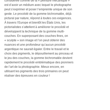
considérée comme de la « peinture mécanique » 
est d’avoir un médium avec lequel le photographe 
peut s’exprimer et poser l’empreinte unique de son 
geste. Le procédé de la gomme bichromatée, déjà 
pictural par nature, répond à toutes ces exigences. 
À travers l’Europe et bientôt les États Unis, les 
pictorialistes s’attellent à améliorer le procédé et 
développent la technique de la gomme multi-
couches. En superposant des couches fines, on 
« sculpte » son image et l’on peut obtenir des 
nuances et une profondeur qu’aucun procédé 
argentique ne saurait égaler. Entre le travail et le 
choix des pigments, le dépouillement au pinceau et 
le jeu des couches, la gomme bichromatée devient 
rapidement le procédé emblématique des pionniers 
de l’art de la photographie. Mieux encore, en 
utilisant les pigments des trois primaires on peut 
réaliser des épreuves en couleur !