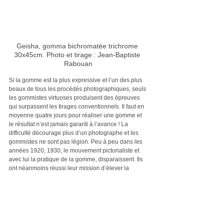
Geisha, gomma bichromatée trichrome 
30x45cm. Photo et tirage : Jean-Baptiste 
Rabouan
Si la gomme est la plus expressive et l’un des plus 
beaux de tous les procédés photographiques, seuls 
les gommistes virtuoses produisent des épreuves 
qui surpassent les tirages conventionnels. Il faut en 
moyenne quatre jours pour réaliser une gomme et 
le résultat n’est jamais garanti à l’avance ! La 
difficulté décourage plus d’un photographe et les 
gommistes ne sont pas légion. Peu à peu dans les 
années 1920, 1930, le mouvement pictorialiste et 
avec lui la pratique de la gomme, disparaissent. Ils 
ont néanmoins réussi leur mission d’élever la 
photographie au rang des arts et leurs œuvres 
inspirent encore, consciemment ou 
inconsciemment, des générations de photographes.
Une quarantaine d’années plus tard - serait-ce un 
cycle ? - un groupe de photographes américains 