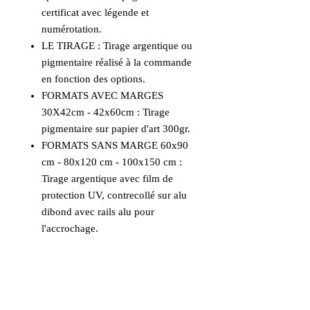
certificat avec légende et
numérotation.
LE TIRAGE : Tirage argentique ou
pigmentaire réalisé à la commande
en fonction des options.
FORMATS AVEC MARGES
30X42cm - 42x60cm : Tirage
pigmentaire sur papier d'art 300gr.
FORMATS SANS MARGE 60x90
cm - 80x120 cm - 100x150 cm :
Tirage argentique avec film de
protection UV, contrecollé sur alu
dibond avec rails alu pour
l'accrochage.
OPTIONS DE FINITION : Mat ou
brillant, sous plexiglass, monté
sous caisse américaine noire ou
bois naturel.
Nous contacter pour