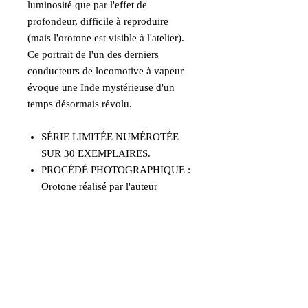
luminosité que par l'effet de
profondeur, difficile à reproduire
(mais l'orotone est visible à l'atelier).
Ce portrait de l'un des derniers
conducteurs de locomotive à vapeur
évoque une Inde mystérieuse d'un
temps désormais révolu.
SÉRIE LIMITÉE NUMÉROTÉE
SUR 30 EXEMPLAIRES.
PROCÉDÉ PHOTOGRAPHIQUE :
Orotone réalisé par l'auteur
(argentotype sur verre viré à l'or et
monté sur feuille métallisée.
FORMAT IMAGE : 21x30cm
PRÉSENTATION : Sous cadre de
bois naturel.