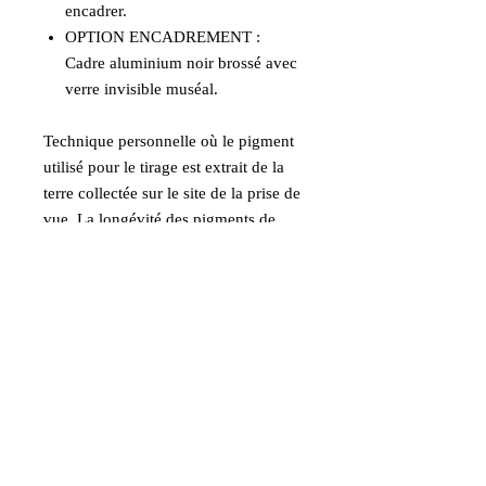
encadrer.
OPTION ENCADREMENT :
Cadre aluminium noir brossé avec
verre invisible muséal.
Technique personnelle où le pigment
utilisé pour le tirage est extrait de la
terre collectée sur le site de la prise de
vue. La longévité des pigments de
terre est excellente.
Indisponible : nous contacter pour
toute demande
Informations
Option encadrée avec verre muséal
invisible.
Livraison incluse en France