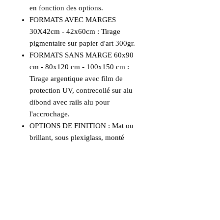
en fonction des options.
FORMATS AVEC MARGES
30X42cm - 42x60cm : Tirage
pigmentaire sur papier d'art 300gr.
FORMATS SANS MARGE 60x90
cm - 80x120 cm - 100x150 cm :
Tirage argentique avec film de
protection UV, contrecollé sur alu
dibond avec rails alu pour
l'accrochage.
OPTIONS DE FINITION : Mat ou
brillant, sous plexiglass, monté
sous caisse américaine noire ou
bois naturel.
Nous contacter pour
vos choix de finitions.
UN CONSEIL, UNE DEMANDE :
Prendre contact pour tout conseil.