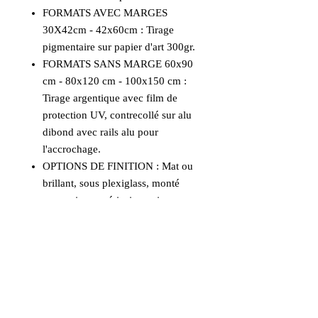
FORMATS AVEC MARGES
30X42cm - 42x60cm : Tirage
pigmentaire sur papier d'art 300gr.
FORMATS SANS MARGE 60x90
cm - 80x120 cm - 100x150 cm :
Tirage argentique avec film de
protection UV, contrecollé sur alu
dibond avec rails alu pour
l'accrochage.
OPTIONS DE FINITION : Mat ou
brillant, sous plexiglass, monté
sous caisse américaine noire ou
bois naturel. Nous contacter pour
vos choix de finitions.
UN CONSEIL, UNE DEMANDE :
Prendre contact pour tout conseil.