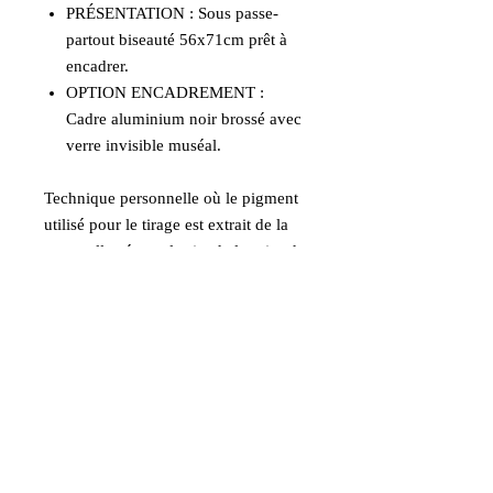
PRÉSENTATION : Sous passe-
partout biseauté 56x71cm prêt à
encadrer.
OPTION ENCADREMENT :
Cadre aluminium noir brossé avec
verre invisible muséal.
Technique personnelle où le pigment
utilisé pour le tirage est extrait de la
terre collectée sur le site de la prise de
vue. La longévité des pigments de
terre est excellente.
Informations
Option encadrée avec verre muséal
invisible.