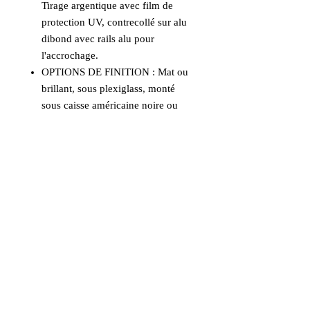
Tirage argentique avec film de
protection UV, contrecollé sur alu
dibond avec rails alu pour
l'accrochage.
OPTIONS DE FINITION : Mat ou
brillant, sous plexiglass, monté
sous caisse américaine noire ou
bois naturel.
Nous contacter pour
vos choix de finitions.
UN CONSEIL, UNE DEMANDE :
Prendre contact pour tout conseil.
Informations
Livraison incluse en France
métropolitaine et en Europe. Prendre
contact pour les autres destinations.
Aucun avis pour le moment
Les tirages formats 30x42cm et
Partagez votre expérience, soyez le
42x60cm sont habituellement expédiés
premier à laisser un avis.