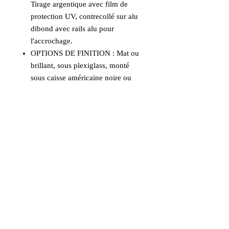
Tirage argentique avec film de
protection UV, contrecollé sur alu
dibond avec rails alu pour
l'accrochage.
OPTIONS DE FINITION : Mat ou
brillant, sous plexiglass, monté
sous caisse américaine noire ou
bois naturel.
Nous contacter pour
vos choix de finitions.
UN CONSEIL, UNE DEMANDE :
Prendre contact pour tout conseil.
Informations
Livraison incluse en France
métropolitaine et en Europe. Prendre
contact pour les autres destinations.
Aucun avis pour le moment
Les tirages formats 30x42cm et
Partagez votre expérience, soyez le
42x60cm sont habituellement expédiés
premier à laisser un avis.