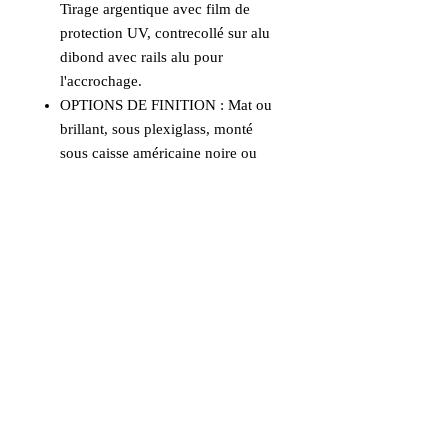
Tirage argentique avec film de
protection UV, contrecollé sur alu
dibond avec rails alu pour
l'accrochage.
OPTIONS DE FINITION : Mat ou
brillant, sous plexiglass, monté
sous caisse américaine noire ou
bois naturel.
Nous contacter pour
vos choix de finitions.
UN CONSEIL, UNE DEMANDE :
Prendre contact pour tout conseil.
Informations
Livraison incluse en France
métropolitaine et en Europe. Prendre
contact pour les autres destinations.
Aucun avis pour le moment
Les tirages formats 30x42cm et
Partagez votre expérience, soyez le
42x60cm sont habituellement expédiés
premier à laisser un avis.