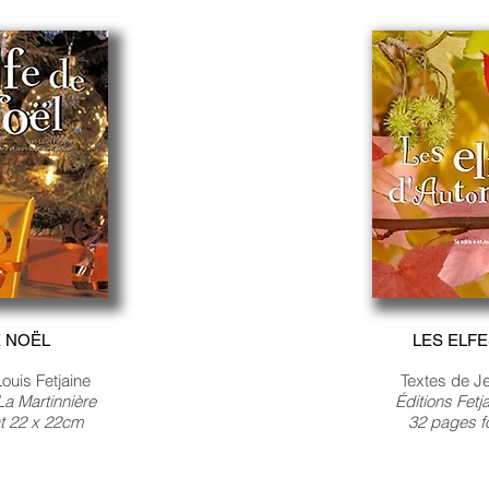
E NOËL
LES ELF
ouis Fetjaine
Textes de Je
-La Martinnière
Éditions Fet
t 22 x 22cm
32 pages f