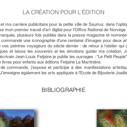
LA CRÉATION POUR L'ÉDITION
 et ma carrière publicitaire pour la petite ville de Saumur, dans l'o
se mon premier travail d’art digital pour l’Office National de Norvège q
marquée, plusieurs fois publiée dans la presse magazine et nominée
me commande une iconographie d'une centaine d'images pour deux 
es peintres voyageurs du siècle dernier : de retour à l'atelier qui a
es et laisse les souvenirs et les émotions guider ma création. Je 
écrivain Jean-Louis Fetjaine je publie les ouvrages : “Le Petit Peupl
 livres pour enfants aux éditions Fetjaine La Martinière.
de commande, j’expose et participe à des manifestations artistiq
. J’enseigne également les arts appliqués à l’Ecole de Bijouterie Joail
BIBLIOGRAPHIE