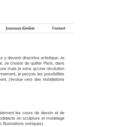
Journaux d'atelier
Contact
 y devenir directrice artistique. Je
e. Je choisis de quitter Paris, dans
pture mais je sens qu'une révolution
ement, je perçois les possibilités
, j'évolue vers des installations
alement les cours de dessin et de
todidacte en sculpture et modelage
llustrations oniriques).