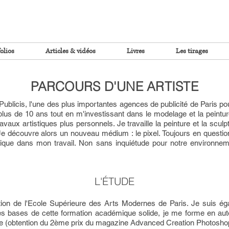
olios
Articles & vidéos
Livres
Les tirages
PARCOURS D'UNE ARTISTE
ublicis, l'une des plus importantes agences de publicité de Paris pour
 plus de 10 ans tout en m'investissant dans le modelage et la peintur
vaux artistiques plus personnels. Je travaille la peinture et la scul
e découvre alors un nouveau médium : le pixel. Toujours en questionn
que dans mon travail. Non sans inquiétude pour notre environnement
.
L'ÉTUDE
ion de l'Ecole Supérieure des Arts Modernes de Paris. Je suis ég
r les bases de cette formation académique solide, je me forme en au
e (obtention du 2ème prix du magazine Advanced Creation Photoshop I