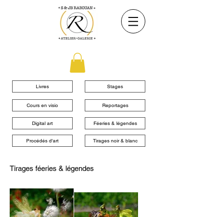
Livres
Stages
Cours en visio
Reportages
Digital art
Féeries & légendes
Procédés d'art
Tirages noir & blanc
Tirages féeries & légendes