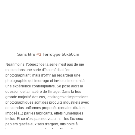
Sans titre 
#3
 Terrotype 50x60cm
Néanmoins, l'objectif de la série n'est pas de me 
mettre dans une sorte d'état méditatif en 
photographiant, mais d'offrir au regardeur une 
photographie qui interroge et invite ultimement à 
une expérience contemplative. Se pose alors la 
question de la matière de l'image. Dans la très 
grande majorité des cas, les tirages et impressions 
photographiques sont des produits industriels avec 
des rendus uniformes proposés (certains diraient 
imposés...) par les fabricants, effets numériques 
inclus. Et ce n'est pas nouveau : « ...les fâcheux 
papiers glacés aux sels d'argent, dits boite à 
bonbons... » pouvait-on lire dans Photo-Revue au 
début du 20e siècle. Si le regardeur est invité à une 