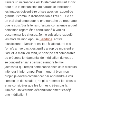
travers un microscope est totalement abstrait. Donc 
pour que le mécanisme du paradoxe fonctionne, 
les images doivent être prises avec un rapport de 
grandeur commun d'observation à l’œil nu. Ce fut 
un vrai challenge pour le photographe de reportage 
que je suis. Sur le terrain, j'ai pris conscience à quel 
point mon regard était conditionné à vouloir 
documenter les choses. Je me suis alors rappelé 
les mots de mon épouse 
Sandrine
, artiste 
plasticienne : Dessiner est tout à fait naturel et si 
l'on n'y arrive pas, c'est qu'il y a trop de mots entre 
l’œil et la main. Au fond, le principe est comparable 
au précepte fondamental de méditation du yoga : 
se concentrer sans penser, éteindre le moi 
jacasseur qui rempli notre conscience d'un discours 
intérieur ininterrompu. Pour mener à bien mon 
projet, je devais commencer par apprendre à voir 
comme un dessinateur, ne plus nommer les choses 
et ne considérer que les formes créées par la 
lumière. Un véritable déconditionnement et déjà 
une méditation !