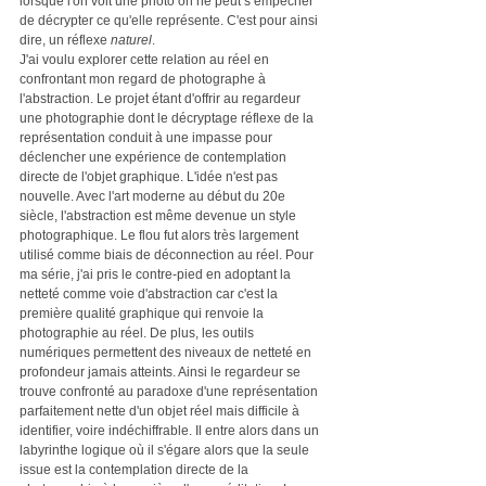
lorsque l'on voit une photo on ne peut s’empêcher 
de décrypter ce qu'elle représente. C'est pour ainsi 
dire, un réflexe 
naturel
.
J'ai voulu explorer cette relation au réel en 
confrontant mon regard de photographe à 
l'abstraction. Le projet étant d'offrir au regardeur 
une photographie dont le décryptage réflexe de la 
représentation conduit à une impasse pour 
déclencher une expérience de contemplation 
directe de l'objet graphique. L'idée n'est pas 
nouvelle. Avec l'art moderne au début du 20e 
siècle, l'abstraction est même devenue un style 
photographique. Le flou fut alors très largement 
utilisé comme biais de déconnection au réel. Pour 
ma série, j'ai pris le contre-pied en adoptant la 
netteté comme voie d'abstraction car c'est la 
première qualité graphique qui renvoie la 
photographie au réel. De plus, les outils 
numériques permettent des niveaux de netteté en 
profondeur jamais atteints. Ainsi le regardeur se 
trouve confronté au paradoxe d'une représentation 
parfaitement nette d'un objet réel mais difficile à 
identifier, voire indéchiffrable. Il entre alors dans un 
labyrinthe logique où il s'égare alors que la seule 
issue est la contemplation directe de la 