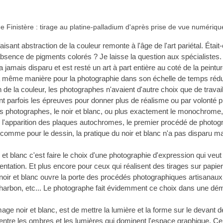
e Finistère : tirage au platine-palladium d'après prise de vue numériqu
isant abstraction de la couleur remonte à l'âge de l'art pariétal. Était
bsence de pigments colorés ? Je laisse la question aux spécialistes. Q
amais disparu et est resté un art à part entière au coté de la peintur
a même manière pour la photographie dans son échelle de temps rédu
n de la couleur, les photographes n'avaient d'autre choix que de travaill
ent parfois les épreuves pour donner plus de réalisme ou par volonté p
es photographes, le noir et blanc, ou plus exactement le monochrome, é
 l'apparition des plaques autochromes, le premier procédé de photogr
 comme pour le dessin, la pratique du noir et blanc n'a pas disparu ma
r et blanc c'est faire le choix d'une photographie d'expression qui veut
entation. Et plus encore pour ceux qui réalisent des tirages sur papie
le noir et blanc ouvre la porte des procédés photographiques artisanaux 
 charbon, etc... Le photographe fait évidemment ce choix dans une dém
mage noir et blanc, est de mettre la lumière et la forme sur le devant 
 entre les ombres et les lumières qui dominent l'espace graphique. C