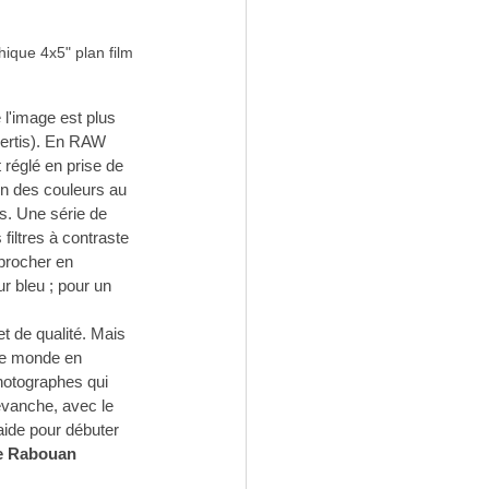
ique 4x5" plan film 
l'image est plus 
vertis). En RAW 
 réglé en prise de 
on des couleurs au 
ls. Une série de 
filtres à contraste 
pprocher en 
ur bleu ; pour un 
t de qualité. Mais 
 le monde en 
hotographes qui 
evanche, avec le 
aide pour débuter 
te Rabouan