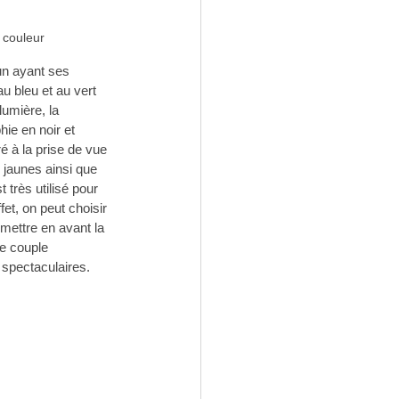
 couleur 
un ayant ses 
u bleu et au vert 
umière, la 
hie en noir et 
é à la prise de vue 
s jaunes ainsi que 
 très utilisé pour 
fet, on peut choisir 
 mettre en avant la 
e couple 
 spectaculaires.