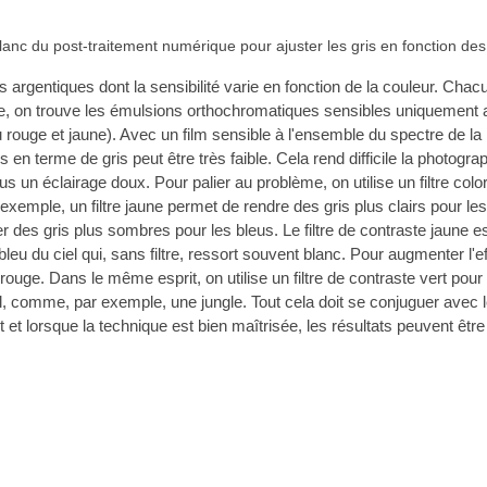
 blanc du post-traitement numérique pour ajuster les gris en fonction des
s argentiques dont la sensibilité varie en fonction de la couleur. Chac
rême, on trouve les émulsions orthochromatiques sensibles uniquement a
 rouge et jaune). Avec un film sensible à l'ensemble du spectre de la l
s en terme de gris peut être très faible. Cela rend difficile la photograp
us un éclairage doux. Pour palier au problème, on utilise un filtre color
ar exemple, un filtre jaune permet de rendre des gris plus clairs pour le
r des gris plus sombres pour les bleus. Le filtre de contraste jaune est
bleu du ciel qui, sans filtre, ressort souvent blanc. Pour augmenter l'ef
ouge. Dans le même esprit, on utilise un filtre de contraste vert pour
l, comme, par exemple, une jungle. Tout cela doit se conjuguer avec l
et lorsque la technique est bien maîtrisée, les résultats peuvent être