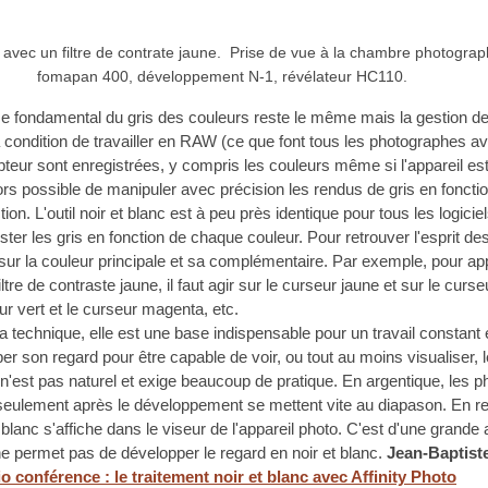
avec un filtre de contrate jaune.  Prise de vue à la chambre photograph
fomapan 400, développement N-1, révélateur HC110.
e fondamental du gris des couleurs reste le même mais la gestion de 
 condition de travailler en RAW (ce que font tous les photographes a
teur sont enregistrées, y compris les couleurs même si l'appareil est
alors possible de manipuler avec précision les rendus de gris en foncti
ion. L'outil noir et blanc est à peu près identique pour tous les logicie
ter les gris en fonction de chaque couleur. Pour retrouver l'esprit des 
ir sur la couleur principale et sa complémentaire. Par exemple, pour a
tre de contraste jaune, il faut agir sur le curseur jaune et sur le curse
eur vert et le curseur magenta, etc.
 technique, elle est une base indispensable pour un travail constant e
per son regard pour être capable de voir, ou tout au moins visualiser,
est pas naturel et exige beaucoup de pratique. En argentique, les p
seulement après le développement se mettent vite au diapason. En r
blanc s'affiche dans le viseur de l'appareil photo. C'est d'une grande 
ne permet pas de développer le regard en noir et blanc. 
Jean-Baptis
o conférence : le traitement noir et blanc avec Affinity Photo